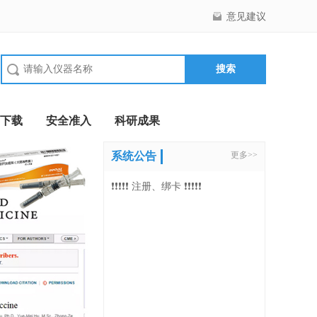
意见建议
下载
安全准入
科研成果
系统公告
更多>>
❗❗❗❗❗ 注册、绑卡 ❗❗❗❗❗