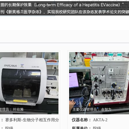
管理员： 叶欣雅
主要仪器管理员： 余智力
：
赛多利斯-生物分子相互作用分
仪器名称：
AKTA-2
至医学部共享平台
：
院级
所属单位：
院级